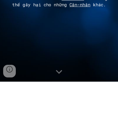
thể gây hại cho
những
Căn-nhân
khác.
Register at Exclusive.IDtity.com