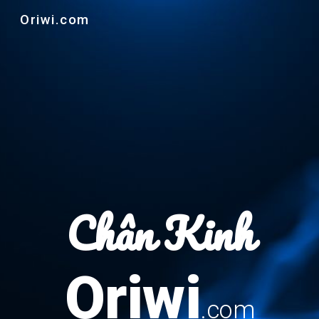
Oriwi.com
Skip to main content
Skip to navigation
Chân Kinh
Oriwi
.com