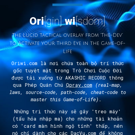
Ori
[gin]
wi
[sdom]
The Lucid
tactical overlay from 'The-Dev'
to Activate your Third Eye in the Game-
of-
Life
Oriwi.com
là nơi chứa toàn bộ trí thức
gốc tuyệt mật trong Tr
ò Chơi Cuộc Đời
được tải xuống từ AKASHIC RECORD thông
qua Phép Quán Chú
Qpray.com
(real-map,
laws, source-code, path-code, cheat-code to
master this Game-of-Life)
.
Những tri thức này sẽ gây 'treo máy'
(tẩu hỏa nhập ma) cho những tài khoản
có 'card màn hình ngộ tính' thấp, nên
nó chỉ dành cho
các
DacVu.com
để không