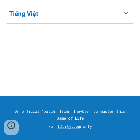
Tiếng Việt
An official 'patch' from 'The-Dev' to master this
Game of Life
For
IDtity.com
only