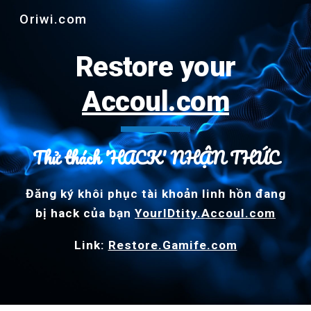
Oriwi.com
Skip to main content
Skip to navigation
R
estore your
Accoul.com
Thử thách 'HACK' NHẬN THỨC
Đăng ký khôi phục tài khoản linh hồn đang
bị hack của bạn
YourIDtity.Accoul.com
Link:
Restore.Gamife.com